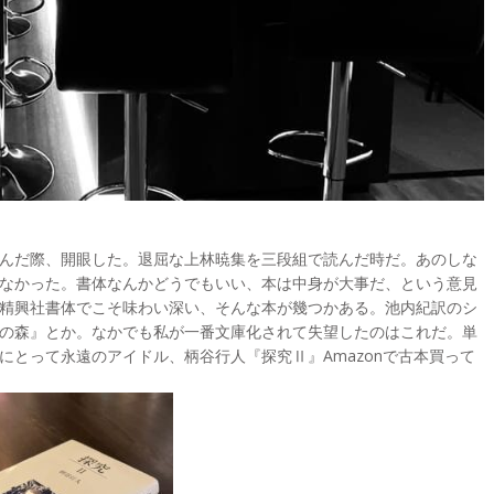
んだ際、開眼した。退屈な上林暁集を三段組で読んだ時だ。あのしな
なかった。書体なんかどうでもいい、本は中身が大事だ、という意見
精興社書体でこそ味わい深い、そんな本が幾つかある。池内紀訳のシ
の森』とか。なかでも私が一番文庫化されて失望したのはこれだ。単
とって永遠のアイドル、柄谷行人『探究Ⅱ』Amazonで古本買って