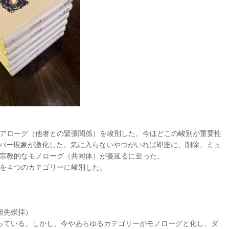
アローグ（他者との緊張関係）を峻別した。今ほどこの峻別が重要性
ンバー現象が激化した。気に入らないやつがいれば即座に、削除、ミュ
宗教的なモノローグ（共同体）が蔓延るに至った。
を４つのカテゴリーに峻別した。
祖先崇拝）
っている。しかし、今やあらゆるカテゴリーがモノローグと化し、ダ