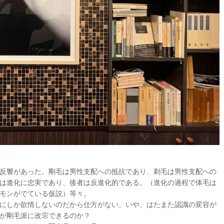
反響があった。剛毛は男性支配への抵抗であり、剃毛は男性支配への
は進化に忠実であり、後者は反進化的である。（進化の過程で体毛は
モンがでている仮説）等々。
にしか欲情しないのだから仕方がない。いや、はたまた認識の変容が
が剛毛派に改宗できるのか？