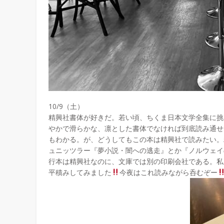
10/9（土）
精興社書体が好きだ。若い頃、ちくま日本文学全集に挑
やかで滑らかな、凛とした書体でなければ到底読み通せ
もわかる。が、どうしてもこの本は精興社で読みたい。
ュニッツラー『夢小説・闇への逃走』とか『ノルウェイ
行本は精興社なのに、文庫では別の印刷会社である。私に
平積みしてみました
今夜はこれ読みながら呑むぞー