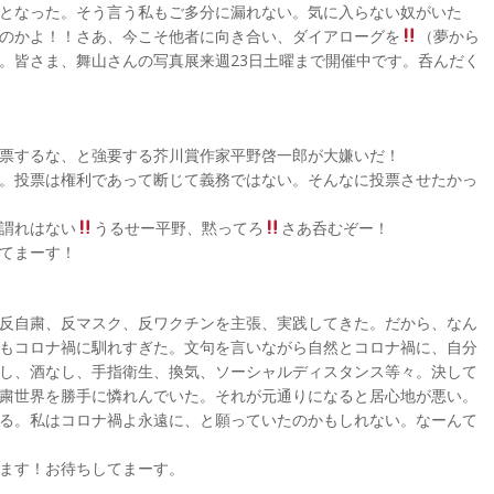
となった。そう言う私もご多分に漏れない。気に入らない奴がいた
のかよ！！さあ、今こそ他者に向き合い、ダイアローグを
（夢から
。皆さま、舞山さんの写真展来週23日土曜まで開催中です。呑んだく
票するな、と強要する芥川賞作家平野啓一郎が大嫌いだ！
。投票は権利であって断じて義務ではない。そんなに投票させたかっ
謂れはない
うるせー平野、黙ってろ
さあ呑むぞー！
てまーす！
反自粛、反マスク、反ワクチンを主張、実践してきた。だから、なん
もコロナ禍に馴れすぎた。文句を言いながら自然とコロナ禍に、自分
し、酒なし、手指衛生、換気、ソーシャルディスタンス等々。決して
粛世界を勝手に憐れんでいた。それが元通りになると居心地が悪い。
る。私はコロナ禍よ永遠に、と願っていたのかもしれない。なーんて
ます！お待ちしてまーす。