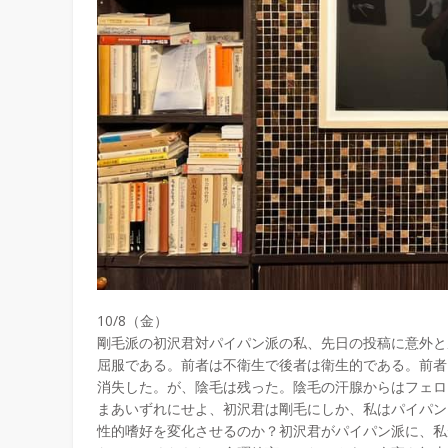
10/8（金）
剛毛派の初沢君対パイパン派の私、先日の投稿に意外と
屈服である。前者は不衛生で後者は衛生的である。前者
消失した。が、陰毛は残った。陰毛の汗腺からはフェロ
まあいずれにせよ、初沢君は剛毛にしか、私はパイパン
性的嗜好を変化させるのか？初沢君がパイパン派に、私