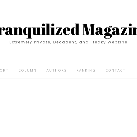
ranquilized Magazi
Extremely Private, Decadent, and Freaky Webzine
PORT
COLUMN
AUTHORS
RANKING
CONTACT