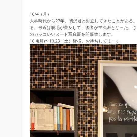
10/4（月）
大学時代から27年、初沢君と対立してきたことがある
る。最近は脱毛が普及して、後者が主流派となった。さ
のカッコいいヌード写真展を開催致します。
10.4(月)〜10.23（土）皆様、お待ちしてまーす！