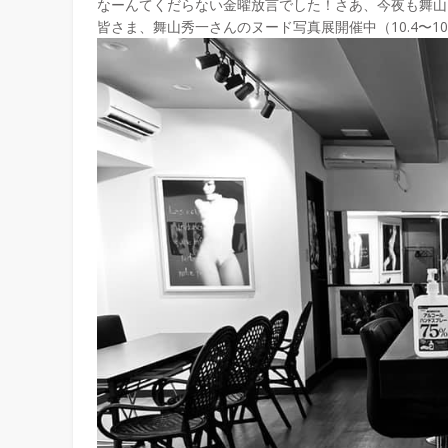
なーんてくだらない金曜放言でした！さあ、今夜も舞山
皆さま、舞山秀一さんのヌード写真展開催中（10.4〜10