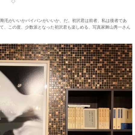
◇
。剛毛がいいかパイパンがいいか、だ。初沢君は前者、私は後者であ
て、この度、少数派となった初沢君も楽しめる、写真家舞山秀一さん