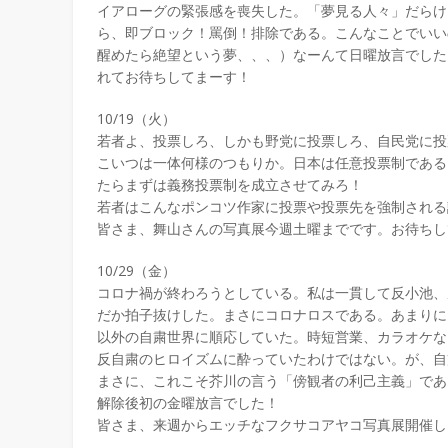
イアローグの緊張感を喪失した。「夢見る人々」だらけ
ら、即ブロック！罵倒！排除である。こんなことでいい
醒めたら絶望という夢、、、）なーんて日曜放言でした
れてお待ちしてまーす！
10/19（火）
若者よ、投票しろ、しかも野党に投票しろ、自民党に投
こいつは一体何様のつもりか。日本は任意投票制である
たらまずは義務投票制を成立させてみろ！
若者はこんなポンコツ作家に投票や投票先を強制される
皆さま、舞山さんの写真展今週土曜までです。お待ちし
10/29（金）
コロナ禍が終わろうとしている。私は一貫して反小池、
だか拍子抜けした。まさにコロナロスである。あまりに
以外の自粛世界に順応していた。時短営業、カラオケな
反自粛のヒロイズムに酔っていたわけではない。が、自
まさに、これこそ芥川の言う「傍観者の利己主義」であ
解除後初の金曜放言でした！
皆さま、来週からエッチなフクサコアヤコ写真展開催し