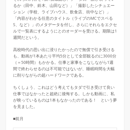
るか（田中、鈴木、山田など）」「撮影したシチュエー
ション（学校、ライブハウス、飲食店、街中など）」
「内容がわかる任意のタイトル（ライブのMCでスベる
S、など）」のメタデータを付し、さらにそれらをエクセ
ルで一覧表にするようにとのオーダーを受ける。期限は1
週間だという。
高校時代の思い出に浸りたかったので無償で引き受ける
も、動画が1本あたり平均5分として全部観るのに3000分
（＝50時間）もかかる。仕事と家事をこなしながら1週
間で終わらせるのは不可能ではないが、睡眠時間を大幅
に削りながらの超ハードワークである。
ちくしょう、これはどう考えてもタダで引き受けて良い
仕事ではなかったと超絶に後悔する。しかも動画に、私
が映っているものは1本もなかったのである！ という夢
を見ました。
■前月