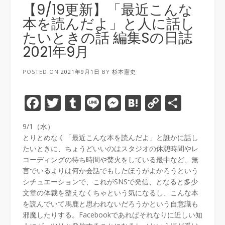
【9/19更新】「最近こんな
本を読んだよ」と人に話し
たいときの話 編集Sの日誌
2021年9月
POSTED ON
2021年9月1日
BY
杉本憲史
Facebook
Twitter
Tumblr
Line
Messenger
Hatena
Copy
共
Link
有
9/1（水）
とりとめなく「最近こんな本を読んだよ」と誰かに話し
たいときに、ちょうどいいのはスタジオの休憩時間やレ
コーディングの待ち時間や焚火をしている最中など、無
言でいるよりは何か会話でもしたほうがよかろうという
シチュエーションで、これがSNSで発信、となると多少
文章の体裁を整えなくちゃという気になるし、こんな本
を読んでいて馬鹿と思われないだろうかという自意識も
邪魔したりする。Facebookであればそれなりに近しい知