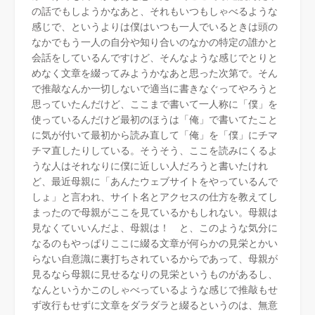
の話でもしようかなあと、それもいつもしゃべるような
感じで、というよりは僕はいつも一人でいるときは頭の
なかでもう一人の自分や知り合いのなかの特定の誰かと
会話をしているんですけど、そんなような感じでとりと
めなく文章を綴ってみようかなあと思った次第で。そん
で推敲なんか一切しないで適当に書きなぐってやろうと
思っていたんだけど、ここまで書いて一人称に「僕」を
使っているんだけど最初のほうは「俺」で書いてたこと
に気が付いて最初から読み直して「俺」を「僕」にチマ
チマ直したりしている。そうそう、ここを読みにくるよ
うな人はそれなりに僕に近しい人だろうと書いたけれ
ど、最近母親に「あんたウェブサイトをやっているんで
しょ」と言われ、サイト名とアクセスの仕方を教えてし
まったので母親がここを見ているかもしれない。母親は
見なくていいんだよ、母親は！ と、このような気分に
なるのもやっぱりここに綴る文章が何らかの見栄とかい
らない自意識に裏打ちされているからであって、母親が
見るなら母親に見せるなりの見栄というものがあるし、
なんというかこのしゃべっているような感じで推敲もせ
ず改行もせずに文章をダラダラと綴るというのは、無意