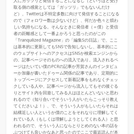
人にガッツリと発信することになるし（というほど受け
取る側の感覚としては「ガッツリ」でもないんだけ
ど）、Twitterは不特定多数に向けて発信することになる
ので（フォロワー数は少ないけど）、何だか色々と煩わ
しい気持ちになる。そんなときに発信者（＝僕）と受信
者の距離感として一番よかろうと思ったのがこの
「Tranquilized Magazine」の「編集Sの日誌」で、ここ
は基本的に更新してもSNSで告知しないし、基本的にこ
のウェブサイトへのアクセスはSNSか検索エンジンから
の、記事ページそのものへの流入であり、流入されるペ
ージはたいてい僕のPCRの記事か芳賀さんのインタビュ
ーか加藤が書いたドゥーム関係の記事であり、定期的に
トップページにアクセスして新着記事をもれなくチェッ
クしている人や、記事ページから流入してもその後ぐる
りとサイト内を回遊してみる人はほとんどいないと思わ
れるので（知り合いでそういう人がいたらこっそり教え
てくださいよ！）、で、そういう人がもしいたらそれは
結構近しい人というか僕のことをそれなりに理解してく
れている人（もしくは理解しようとしてくれる人）と思
われるので、そういう人にならとりとめのない本の話を
ぶつけても良いかなあと思ったのでここで最近読んだ本