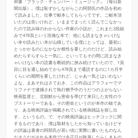
和重『ブラック・チェンバー・ミュージック』（毎日新
聞出版）。僕は恥ずかしながらこの阿部氏の作品を初め
て読みました。仕事で献本してもらってです。ご献本頂
いたのは良いけれど、いままでまったく読んでこなかっ
たので読み味のわからない作家の小説が、これまた2段組
みで478頁という浩瀚な本で、他にも読まなきゃいけな
い本や読みたい本が山積している僕にとっては、最初に
とっかかるのになかなか根性を要したのだけど、読み始
めたらすらすらと一気に。といってもその間に読まなき
ゃいけない本の読書を断続的に挟み続けていたので、1頁
目に目を通し始めてから478頁まで通読するのに1カ月半
くらいの期間を要したけれど。じゃあ一気とはいわない
よな。まあそれはさておき、この作品はアラフォーでマ
リファナで逮捕されて執行猶予中のうだつの上がらない
映画監督と、北朝鮮から密命を帯びて来日した女性のラ
ブストーリーである。その密命というのが本作の核であ
り、ある映画評論が掲載されている映画雑誌を探し出
す、というもの。で、その映画評論はヒッチコックに関
するものであり、僕は取材をしたから知っているけどそ
の評論は著者の阿部氏が若い頃に実際に書いたものなん
だそうだがそれを本作では金正日が執筆したらしきもの