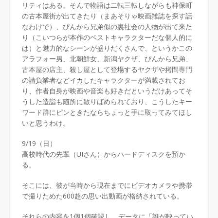
リティはある。そんで物語は二転三転しながらも神保町
の古本屋街が出てきたり（まあそりゃ映画雑誌を探す話
なわけで）、ぴんから兄弟似の裏社会の人物が出て来た
り（こいつらが本作のベストキャラクターだな個人的に
は）と魅力的なシーンが盛りだくさんで、というかこの
アラフォー男、北朝鮮女、新潟ヤクザ、ぴんから兄弟、
古本屋の店主、殺し屋として登場するヤクザや拷問専門
の請負業者などイカしたキャラクターが満載されてお
り、作者自身が映画や音楽も好きだというだけあってそ
うした造詣も随所に散りばめられており、こうしたキー
ワード群にピンときたならちょっと手に取ってみてほし
いと思うわけ。
9/19（日）
高校時代の先輩（UIさん）からハードディスクを預か
る。
そこには、彼が当時から現在までにビデオカメラや携帯
で撮りためた600超の思い出動画が格納されている。
それらの内容を1個1個確認し、データに「誰が映ってい