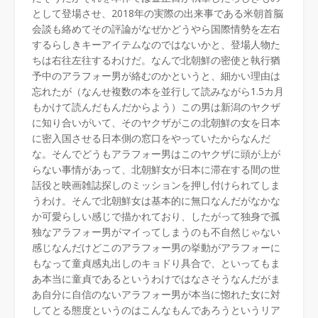
として登場させ、2018年の実際の出来事である米朝首脳
会談も絡めてその評論がなぜかどうやら国際情勢を左右
するらしきキーアイテムなのではないかと、登場人物た
ちは右往左往するわけだ。なんで北朝鮮の密使と執行猶
予中のアラフォー男が絡むのかというと、細かい理由は
忘れたが（なんせ複数の本を並行して読みながら1.5カ月
もかけて読んだもんだからよう）この男は新潟のヤクザ
に知り合いがいて、そのヤクザがこの北朝鮮の女を日本
に密入国させる日本側の窓口をやっていたからなんだ
な。そんでどうもアラフォー男はこのヤクザに頭が上が
らない事情があって、北朝鮮女が日本に滞在する間の世
話役と映画雑誌探しのミッションを押し付けられてしま
うわけ。そんで北朝鮮女は基本的に無口なんだがなかな
か可愛らしい感じで描かれており、したがって独身で孤
独なアラフォー男がマイってしまうのも不自然じゃない
感じなんだけどこのアラフォー男の挙動がアラフォーに
もなって童貞感丸出しのキョドり具合で、といってもま
あ本当に童貞であるというわけではなさそうなんだがま
あ自分に自信のないアラフォー男が本当に惚れた女に対
してとる態度というのはこんなもんであろうというリア