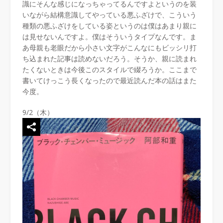
識にそんな感じになっちゃってるんですよというのを装
いながら結構意識してやっている悪ふざけで、こういう
種類の悪ふざけをしている姿というのは僕はあまり親に
は見せないんですよ。僕はそういうタイプなんです。ま
あ母親も老眼だから小さい文字がこんなにもビッシリ打
ち込まれた記事は読めないだろう。そうか、親に読まれ
たくないときは今後このスタイルで綴ろうか。ここまで
書いてけっこう長くなったので最近読んだ本の話はまた
今度。
9/2（木）