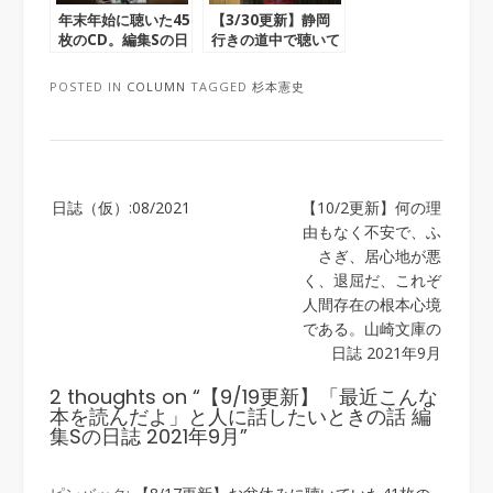
年末年始に聴いた45
【3/30更新】静岡
枚のCD。編集Sの日
行きの道中で聴いて
誌 2021年1月
た17枚のCD。編集
Sの日誌 2021年3月
POSTED IN
COLUMN
TAGGED
杉本憲史
Post
日誌（仮）:08/2021
【10/2更新】何の理
navigation
由もなく不安で、ふ
さぎ、居心地が悪
く、退屈だ、これぞ
人間存在の根本心境
である。山崎文庫の
日誌 2021年9月
2 thoughts on “
【9/19更新】「最近こんな
本を読んだよ」と人に話したいときの話 編
集Sの日誌 2021年9月
”