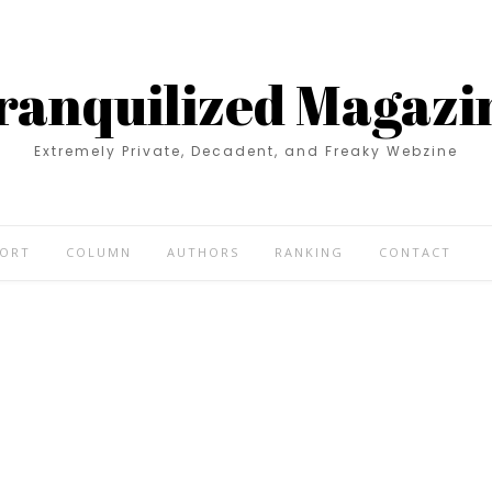
ranquilized Magazi
Extremely Private, Decadent, and Freaky Webzine
PORT
COLUMN
AUTHORS
RANKING
CONTACT