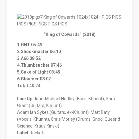
“King of Cowards” (2018)
1.GNT 05:49
2.Shockmaster 06:10
3.A66 08:52
4.Thumbsucker 07:46
5.Cake of Light 03:45
6.Gloamer 08:02
Total:40:24
Line Up:
John-Michael Hedley (Bass, Khünnt), Sam
Grant (Guitars, Khünnt),
Adam Ian Sykes (Guitars, ex-Khünnt), Matt Baty
(Vocals, Khünnt), Chris Morley (Drums, Gnod, Queer’d
Science, Kraus Kinski)
Label:
Rocket