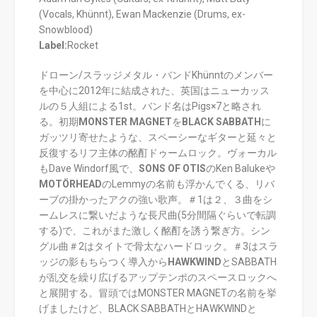
(Vocals, Khünnt), Ewan Mackenzie (Drums, ex-
Snowblood)
Label:
Rocket
ドローン/スラッジメタル・バンドKhünntのメンバー
を中心に2012年に結成された、英国はニューカッス
ルの５人組による1st。バンド名はPigs×7と略され
る。初期
MONSTER MAGNET
を
BLACK SABBATH
に
ガッツリ寄せたような、スペーシーなギターと延々と
反復するリフ主体の酩酊ドゥームロック。ヴォーカル
もDave Windorf風で、
SONS OF OTIS
のKen Balukeや
MOTÖRHEAD
のLemmyの名前も浮かんでくる、リバ
ーブの掛かったアクの強い歌声。＃1は２、３曲をシ
ームレスに繋いだような長尺曲(5分間隔ぐらいで転調
する)で、これがまた激しく酩酊を誘う繋ぎ方。シン
グル曲＃2はタイトで骨太なハードロック。＃3はスラ
ッジの影もちらつく導入から
HAWKWIND
とSABBATH
が乱交を繰り広げるアップテンポのスペースロックへ
と展開する。冒頭ではMONSTER MAGNETの名前を挙
げましたけど、BLACK SABBATHとHAWKWINDと