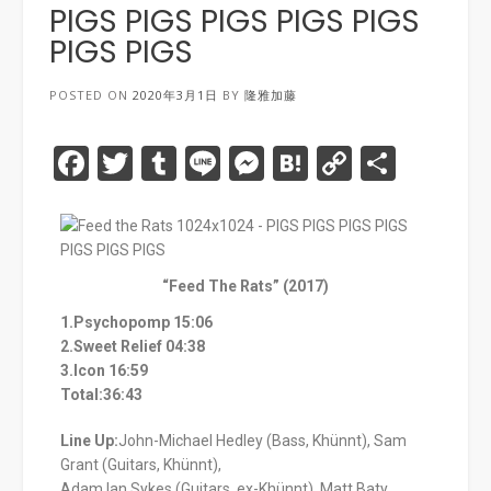
PIGS PIGS PIGS PIGS PIGS
PIGS PIGS
POSTED ON
2020年3月1日
BY
隆雅加藤
Facebook
Twitter
Tumblr
Line
Messenger
Hatena
Copy
共
Link
有
“Feed The Rats” (2017)
1.Psychopomp 15:06
2.Sweet Relief 04:38
3.Icon 16:59
Total:36:43
Line Up:
John-Michael Hedley (Bass, Khünnt), Sam
Grant (Guitars, Khünnt),
Adam Ian Sykes (Guitars, ex-Khünnt), Matt Baty