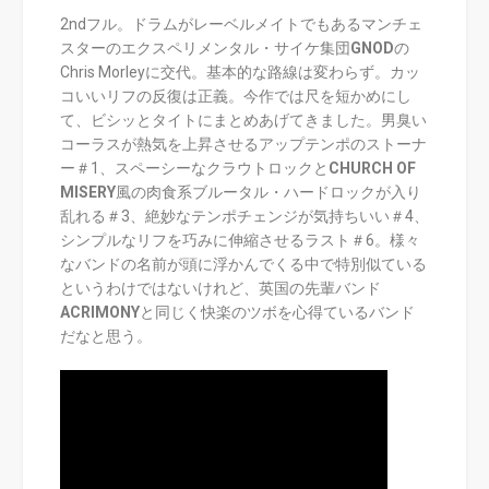
2ndフル。ドラムがレーベルメイトでもあるマンチェ
スターのエクスペリメンタル・サイケ集団
GNOD
の
Chris Morleyに交代。基本的な路線は変わらず。カッ
コいいリフの反復は正義。今作では尺を短かめにし
て、ビシッとタイトにまとめあげてきました。男臭い
コーラスが熱気を上昇させるアップテンポのストーナ
ー＃1、スペーシーなクラウトロックと
CHURCH OF
MISERY
風の肉食系ブルータル・ハードロックが入り
乱れる＃3、絶妙なテンポチェンジが気持ちいい＃4、
シンプルなリフを巧みに伸縮させるラスト＃6。様々
なバンドの名前が頭に浮かんでくる中で特別似ている
というわけではないけれど、英国の先輩バンド
ACRIMONY
と同じく快楽のツボを心得ているバンド
だなと思う。