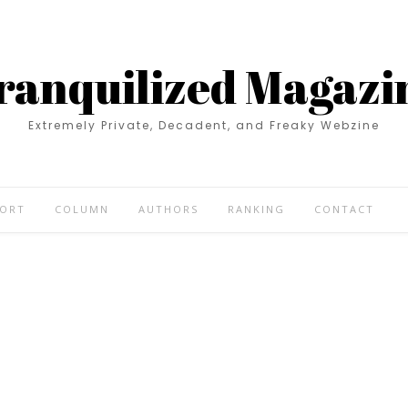
ranquilized Magazi
Extremely Private, Decadent, and Freaky Webzine
PORT
COLUMN
AUTHORS
RANKING
CONTACT