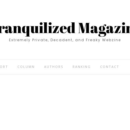
ranquilized Magazi
Extremely Private, Decadent, and Freaky Webzine
PORT
COLUMN
AUTHORS
RANKING
CONTACT